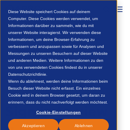
Diese Website speichert Cookies auf deinem
Computer. Diese Cookies werden verwendet, um
Home
Login
Informationen darüber zu sammeln, wie du mit
unserer Website interagierst. Wir verwenden diese
Informationen, um deine Browser-Erfahrung zu
verbessern und anzupassen sowie für Analysen und
Messungen zu unseren Besuchern auf dieser Website
und anderen Medien. Weitere Informationen zu den
von uns verwendeten Cookies findest du in unserer
Datenschutzrichtlinie.
Wenn du ablehnest, werden deine Informationen beim
Besuch dieser Website nicht erfasst. Ein einzelnes
Cookie wird in deinem Browser gesetzt, um daran zu
erinnern, dass du nicht nachverfolgt werden möchtest.
Sign in to view
Cookie-Einstellungen
Akzeptieren
Ablehnen