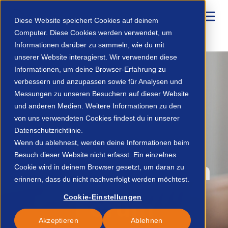
Diese Website speichert Cookies auf deinem
Computer. Diese Cookies werden verwendet, um
Home
Mitgliederbereich
APSCo Foren
Data Protection
Informationen darüber zu sammeln, wie du mit
unserer Website interagierst. Wir verwenden diese
Informationen, um deine Browser-Erfahrung zu
verbessern und anzupassen sowie für Analysen und
Messungen zu unseren Besuchern auf dieser Website
und anderen Medien. Weitere Informationen zu den
von uns verwendeten Cookies findest du in unserer
Datenschutzrichtlinie.
Wenn du ablehnest, werden deine Informationen beim
Besuch dieser Website nicht erfasst. Ein einzelnes
Data Protection
Cookie wird in deinem Browser gesetzt, um daran zu
erinnern, dass du nicht nachverfolgt werden möchtest.
Forum
Cookie-Einstellungen
Akzeptieren
Ablehnen