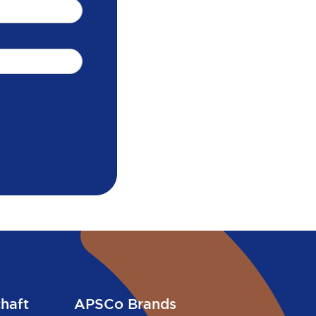
chaft
APSCo Brands