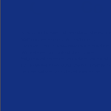
APSCo Deutschland ist eine starke Stimme für
Staffingunternehmen, die Positionen im
Experten- und Professionalsbereich besetzen.
Wir vertreten und unterstützen unsere
Mitgliedsunternehmen und setzen uns mit Sto
für die Weiterentwicklung unserer dynamisch
und innovativen Recruitmentbranche ein.