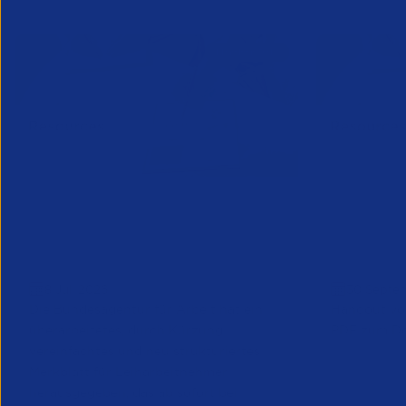
Merkblatt für
So positi
Leiharbeitnehmerinnen und
der Kand
Leiharbeitnehmer
PDF Han
8 Juli 2026
30 Septe
Die Bundesagentur für Arbeit hat ein
Handout vo
überarbeitetes, durch Kürzung
PDF zum D
vereinfachtes und neu strukturiertes
Merkblatt für Leiharbeitnehmer
herausgegeben, das ab sofort bei