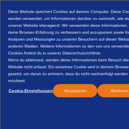
Diese Website speichert Cookies auf deinem Computer. Diese Co
werden verwendet, um Informationen darüber zu sammeln, wie du
unserer Website interagierst. Wir verwenden diese Informationen
deine Browser-Erfahrung zu verbessern und anzupassen sowie fü
Analysen und Messungen zu unseren Besuchern auf dieser Websi
Über uns
Mitgliederbereich
Ressourcen
anderen Medien. Weitere Informationen zu den von uns verwende
Cookies findest du in unserer Datenschutzrichtlinie.
Home
Resources
How To Maximise Roi From Recruitment T
Wenn du ablehnest, werden deine Informationen beim Besuch die
Website nicht erfasst. Ein einzelnes Cookie wird in deinem Browse
gesetzt, um daran zu erinnern, dass du nicht nachverfolgt werden
Veröffentlicht:
17-Feb.-22
möchtest.
Cookie-Einstellungen
Akzeptieren
Ablehnen
Alle
Dokumente
How to Maximise ROI fro