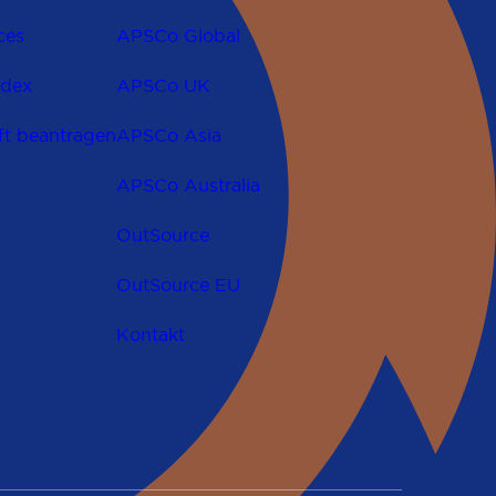
ces
APSCo Global
odex
APSCo UK
ft beantragen
APSCo Asia
APSCo Australia
OutSource
OutSource EU
Kontakt