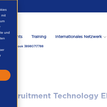
okies
 mit
, um
r
te und
Events
Training
Internationales Netzwerk
ten
echnology Ebook 38980717788
ser
r
m Recruitment Technology 