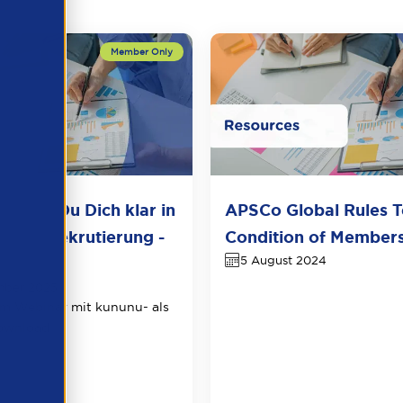
onierst Du Dich klar in
APSCo Global Rules 
idatenrekrutierung -
Condition of Member
5 August 2024
dout
mber 2025
m Webinar mit kununu- als
ownload