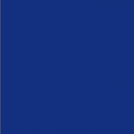
APSCo Deutschland ist eine starke Stimme für
Staffingunternehmen, die Positionen im
Experten- und Professionalsbereich besetzen.