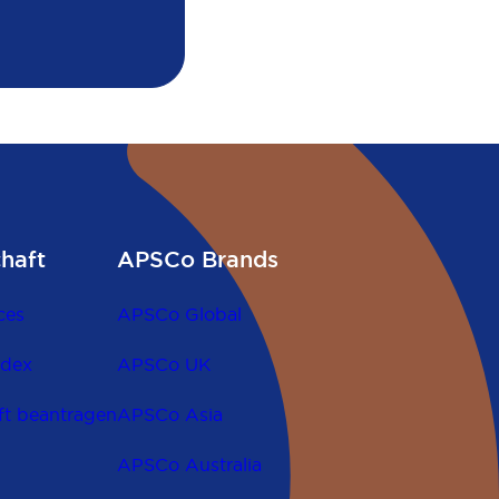
chaft
APSCo Brands
ces
APSCo Global
odex
APSCo UK
ft beantragen
APSCo Asia
APSCo Australia