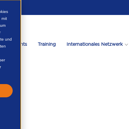
okies
 mit
, um
r
te und
Events
Training
Internationales Netzwerk
ten
ser
r