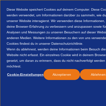
Diese Website speichert Cookies auf deinem Computer. Diese Co
werden verwendet, um Informationen darüber zu sammeln, wie du
unserer Website interagierst. Wir verwenden diese Informationen
deine Browser-Erfahrung zu verbessern und anzupassen sowie fü
Analysen und Messungen zu unseren Besuchern auf dieser Websi
Über uns
Mitgliederbereich
Ressourcen
anderen Medien. Weitere Informationen zu den von uns verwende
Cookies findest du in unserer Datenschutzrichtlinie.
Home
Resources
Insights Februar 2025 109572114663
Wenn du ablehnest, werden deine Informationen beim Besuch die
Website nicht erfasst. Ein einzelnes Cookie wird in deinem Browse
gesetzt, um daran zu erinnern, dass du nicht nachverfolgt werden
Veröffentlicht:
6-März-25
möchtest.
Cookie-Einstellungen
Akzeptieren
Ablehnen
Alle
Insights & Research
Insights Februar 2025