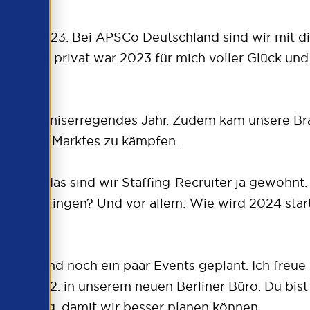
Jahres 2023. Bei APSCo Deutschland sind wir mit d
. Auch privat war 2023 für mich voller Glück un
und besorgniserregendes Jahr. Zudem kam unsere B
rung“ des Marktes zu kämpfen.
 aber das sind wir Staffing-Recruiter ja gewöhnt. 
ahr ausklingen? Und vor allem: Wie wird 2024 st
age“.
ember sind noch ein paar Events geplant. Ich freue
am 12.12. in unserem neuen Berliner Büro. Du bist 
psco.org
, damit wir besser planen können.