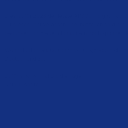
Dies ist für 2023 der letzte APSCo Insight – daf
für dieses Jahr verabschiede, nutze ich an dies
bedanken. Ich freue mich auf ein noch spannend
Wenn du dich austauschen willst, gerade nicht
Deutschland zu.
Dafür sind wir da! Bis die Tage!
Dein T. André
Verwandte News