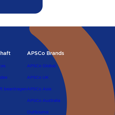
chaft
APSCo Brands
ces
APSCo Global
odex
APSCo UK
ft beantragen
APSCo Asia
APSCo Australia
OutSource