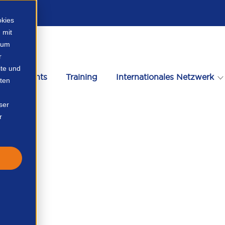
okies
 mit
, um
r
te und
Events
Training
Internationales Netzwerk
ten
ser
r