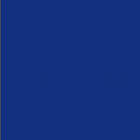
APSCo Deutschland ist eine starke Stimme für
Staffingunternehmen, die Positionen im
Experten- und Professionalsbereich besetzen.
Wir vertreten und unterstützen unsere