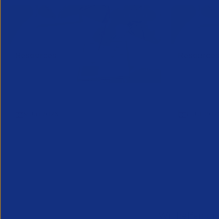
Market Trends July 2026
Marktlag
9 Juli 2026
8 Juli 202
Insights Research
Insights Rese
Wir helfen dir