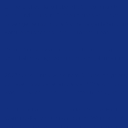
Ein herzliches Hallo liebe APSCo Community,
wir befinden uns im Endspurt eines verrückten 
haben gemeinsam tolle Momente genießen dürfen
Familienzuwachses unserer Tochter Leah Alice.
(Geo-)Politisch war dies jedoch ein trauriges 
Jetzt haben einige von uns mit der „Normalisie
2023 war definitiv von einem Auf und Ab geprägt,
Jahresendspurt erleben werden? Wie wird das J
wage ich wieder in der beliebten Rubrik „Marktl
Das Jahr ist aber noch in vollem Gange. Für Dez
Warming-Party mit einem kleinen Weihnachtsfest 
sein. Bitte melde dich kurz bei
sophie.moedig@a