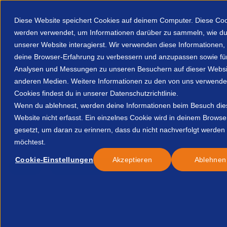
Diese Website speichert Cookies auf deinem Computer. Diese Co
werden verwendet, um Informationen darüber zu sammeln, wie du
unserer Website interagierst. Wir verwenden diese Informationen
deine Browser-Erfahrung zu verbessern und anzupassen sowie fü
Analysen und Messungen zu unseren Besuchern auf dieser Websi
Über uns
Mitgliederbereich
Ressourcen
anderen Medien. Weitere Informationen zu den von uns verwende
Cookies findest du in unserer Datenschutzrichtlinie.
Home
Resources
Insights November 2023 39332552940
Wenn du ablehnest, werden deine Informationen beim Besuch die
Website nicht erfasst. Ein einzelnes Cookie wird in deinem Browse
gesetzt, um daran zu erinnern, dass du nicht nachverfolgt werden
Veröffentlicht:
30-Nov.-23
möchtest.
Cookie-Einstellungen
Akzeptieren
Ablehnen
Alle
Insights & Research
Insights November 2023