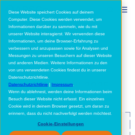
Diese Website speichert Cookies auf deinem
Computer. Diese Cookies werden verwendet, um
Home
Resources
Marktlage April 2025 145520483553
Informationen darüber zu sammeln, wie du mit
unserer Website interagierst. Wir verwenden diese
Informationen, um deine Browser-Erfahrung zu
verbessern und anzupassen sowie für Analysen und
Veröffentlicht:
8-Mai-25
Messungen zu unseren Besuchern auf dieser Website
und anderen Medien. Weitere Informationen zu den
Alle
Insights & Research
von uns verwendeten Cookies findest du in unserer
Datenschutzrichtlinie.
Marktlage April 2025
Datenschutzrichtlinie
|
Impressum
.
Wenn du ablehnest, werden deine Informationen beim
Besuch dieser Website nicht erfasst. Ein einzelnes
Cookie wird in deinem Browser gesetzt, um daran zu
erinnern, dass du nicht nachverfolgt werden möchtest.
Cookie-Einstellungen