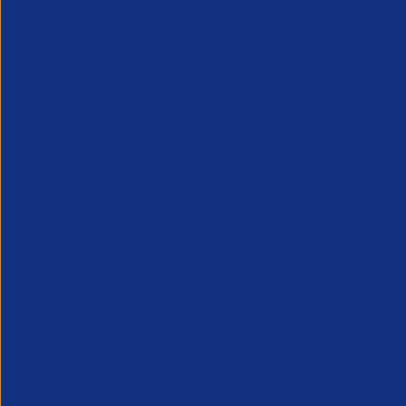
Market Trends July 2026
Merkblatt
9 Juli 2026
Leiharbe
Leiharbe
8 Juli 202
Die Bundesa
überarbeite
vereinfacht
Merkblatt f
herausgegeb
Vertrag...
Insights Research
Dokumente