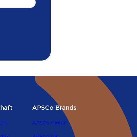
chaft
APSCo Brands
ces
APSCo Global
odex
APSCo UK