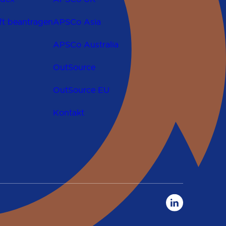
ft beantragen
APSCo Asia
APSCo Australia
OutSource
OutSource EU
Kontakt