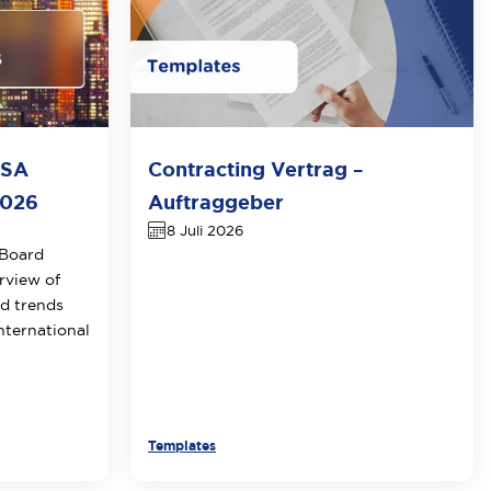
USA
Contracting Vertrag –
2026
Auftraggeber
8 Juli 2026
 Board
erview of
d trends
nternational
Templates