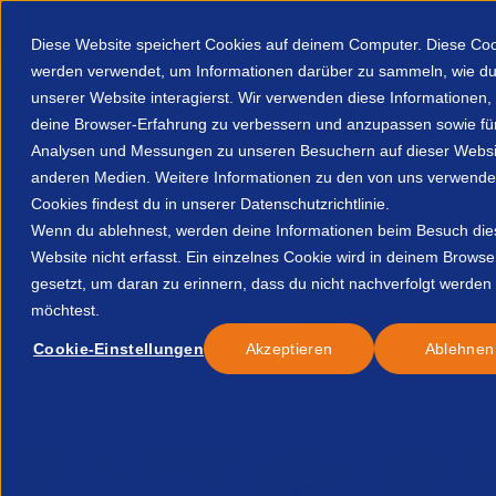
Diese Website speichert Cookies auf deinem Computer. Diese Co
werden verwendet, um Informationen darüber zu sammeln, wie du
unserer Website interagierst. Wir verwenden diese Informationen
deine Browser-Erfahrung zu verbessern und anzupassen sowie fü
Analysen und Messungen zu unseren Besuchern auf dieser Websi
Über uns
Mitgliederbereich
Ressourcen
anderen Medien. Weitere Informationen zu den von uns verwende
Cookies findest du in unserer Datenschutzrichtlinie.
Home
Resources
A Comprehensive Guide To The Federal B
Wenn du ablehnest, werden deine Informationen beim Besuch die
Website nicht erfasst. Ein einzelnes Cookie wird in deinem Browse
gesetzt, um daran zu erinnern, dass du nicht nachverfolgt werden
Keine News/Blogs gefunden.
möchtest.
Cookie-Einstellungen
Akzeptieren
Ablehnen
Verwandte News