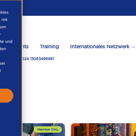
okies
 mit
, um
r
te und
Events
Training
Internationales Netzwerk
ten
udget 2022 2024 13063496961
ser
r