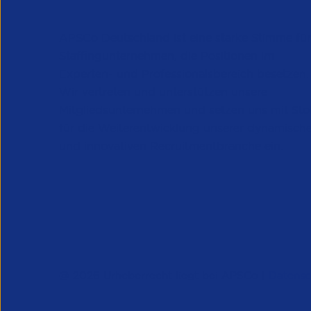
APSCo Deutschland ist eine starke Stimme für
Staffingunternehmen, die Positionen im
Experten- und Professionalsbereich besetzen.
Wir vertreten und unterstützen unsere
Mitgliedsunternehmen und setzen uns mit Sto
für die Weiterentwicklung unserer dynamisch
und innovativen Recruitmentbranche ein.
@ 2026 Urheberrecht liegt bei APSCo |
Datensch