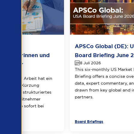
 für
APSCo Global (DE): 
itnehmerinnen und
Board Briefing June 
8 Juli 2026
itnehmer
This six-monthly US Market
6
Briefing offers a concise ov
gentur für Arbeit hat ein
data, expert commentary, an
tes, durch Kürzung
drawn from key global and i
es und neu strukturiertes
partners.
ür Leiharbeitnehmer
en, das ab sofort bei
Board Briefings