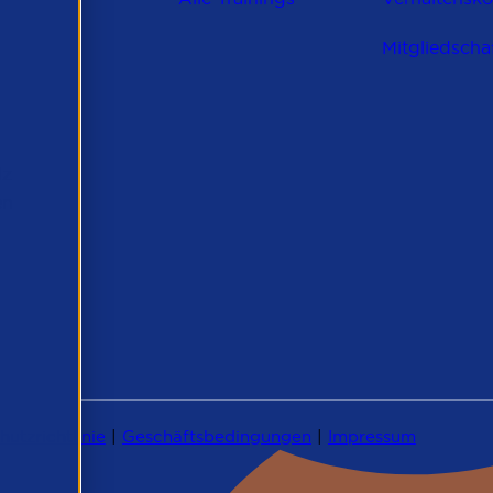
Mitgliedscha
lz
en
utzrichtlinie
|
Geschäftsbedingungen
|
Impressum